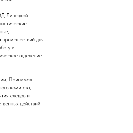
УВД Липецкой
листические
ные,
а происшествий для
боту в
ическое отделение
ссии. Принимал
ого комитета,
тия следов и
ственных действий.