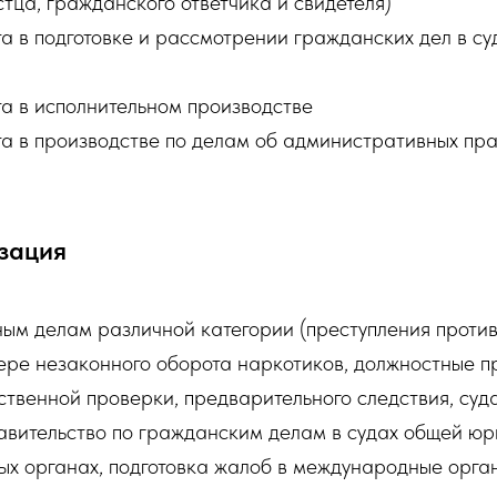
тца, гражданского ответчика и свидетеля)
а в подготовке и рассмотрении гражданских дел в с
та в исполнительном производстве
та в производстве по делам об административных пр
зация
ным делам различной категории (преступления против
ере незаконного оборота наркотиков, должностные пр
ственной проверки, предварительного следствия, суд
авительство по гражданским делам в судах общей юр
х органах, подготовка жалоб в международные орга