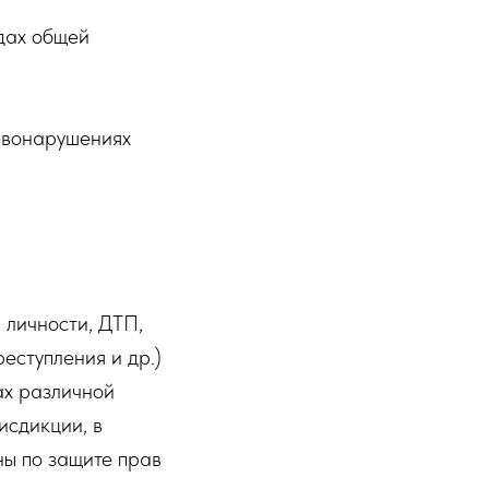
удах общей
авонарушениях
 личности, ДТП,
еступления и др.)
ах различной
исдикции, в
ны по защите прав