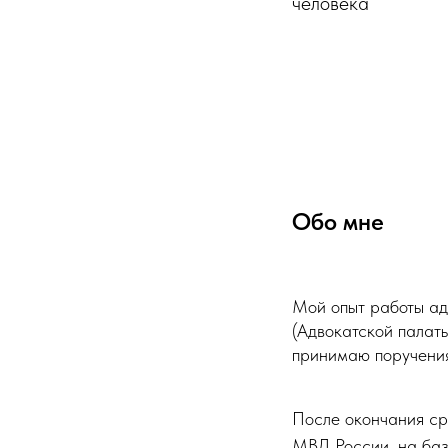
человека
Обо мне
Мой опыт работы ад
(Адвокатской палат
принимаю поручения
После окончания ср
МВД России, на баз