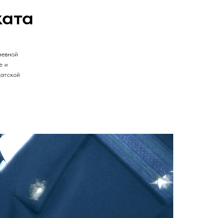
ката
невной
е и
катской