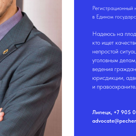
Регистрационный 
в Едином государ
Надеюсь на плод
кто ищет качест
непростой ситуац
уголовным делам,
ведения граждан
юрисдикции, адво
и правоохраните
Липецк, +7 905 0
advocate@pechen