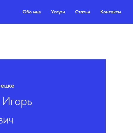
Обо мне
Услуги
Статьи
Контакты
пецке
 Игорь
вич