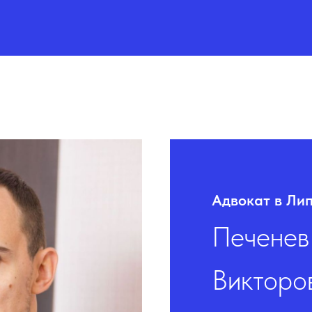
Адвокат в Ли
Печенев
Викторо