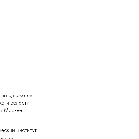
гии адвокатов
ка и области
и Москве.
ческий институт
оссии.