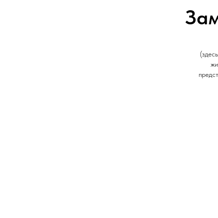
Зам
(здес
жи
предст