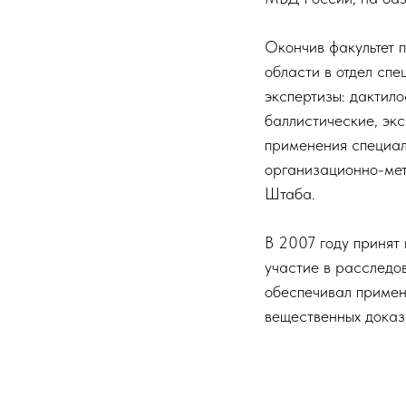
Окончив факультет 
области в отдел сп
экспертизы: дактило
баллистические, эк
применения специал
организационно-мет
Штаба.
В 2007 году принят
участие в расследо
обеспечивал примен
вещественных доказа