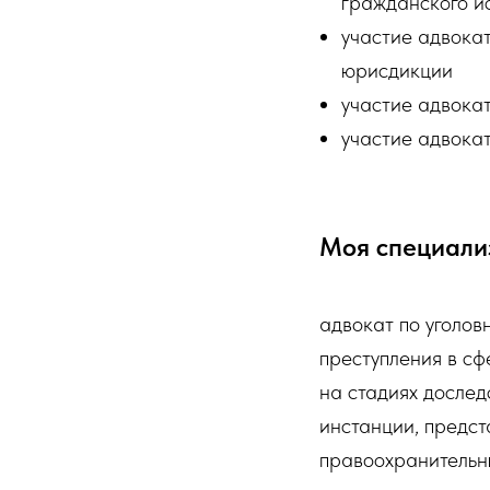
гражданского ис
участие адвокат
юрисдикции
участие адвока
участие адвока
Моя специали
адвокат по уголов
преступления в сф
на стадиях дослед
инстанции, предст
правоохранительны