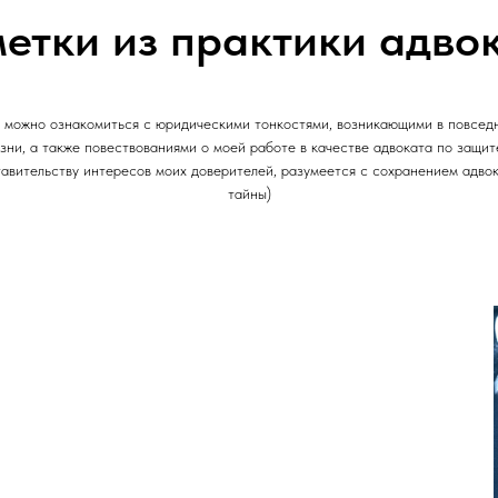
етки из практики адво
ь можно ознакомиться с юридическими тонкостями, возникающими в повсед
зни, а также повествованиями о моей работе в качестве адвоката по защит
авительству интересов моих доверителей, разумеется с сохранением адво
тайны)