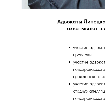
Адвокаты Липецка
охватывают ши
участие адвока
проверки
участие адвока
подозреваемого 
гражданского ис
участие адвокат
стадиях апелляц
подозреваемого 